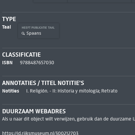
TYPE
Taal
HEEFT PUBLICATIE TAAL
Spaans
CLASSIFICATIE
ISBN
9788487657030
ANNOTATIES / TITEL NOTITIE'S
Notities
I. Religión. - II: Historia y mitología; Retrato
DUURZAAM WEBADRES
Als u naar dit object wilt verwijzen, gebruik dan de duurzame 
https://id.rijksmuseum.nl/300212703