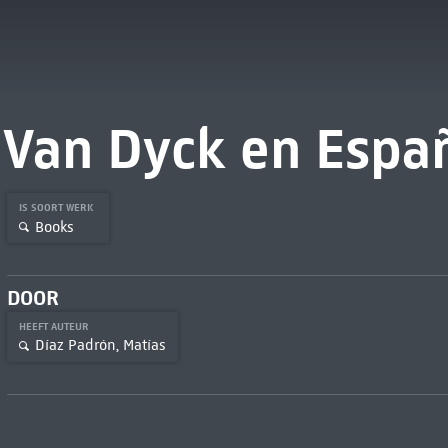
Van Dyck en Espa
IS SOORT WERK
Books
DOOR
HEEFT AUTEUR
Díaz Padrón, Matías