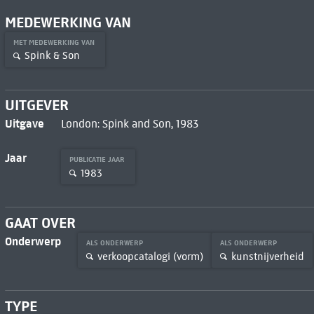
MEDEWERKING VAN
MET MEDEWERKING VAN
Spink & Son
UITGEVER
Uitgave
London: Spink and Son, 1983
Jaar
PUBLICATIE JAAR
1983
GAAT OVER
Onderwerp
ALS ONDERWERP
ALS ONDERWERP
verkoopcatalogi (vorm)
kunstnijverheid
TYPE