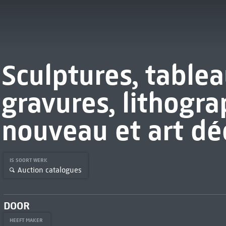
Sculptures, table
gravures, lithogra
nouveau et art dé
IS SOORT WERK
Auction catalogues
DOOR
HEEFT MAKER