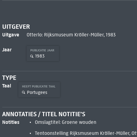
UITGEVER
Uitgave
Otterlo: Rijksmuseum Kröller-Müller, 1983
Jaar
PUBLICATIE JAAR
1983
TYPE
Taal
HEEFT PUBLICATIE TAAL
Portugees
ANNOTATIES / TITEL NOTITIE'S
Notities
Omslagtitel: Groene wouden
Tentoonstelling Rijksmuseum Kröller-Müller, Otte