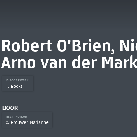
Robert O'Brien, N
Arno van der Mar
IS SOORT WERK
Books
DOOR
HEEFT AUTEUR
Brouwer, Marianne