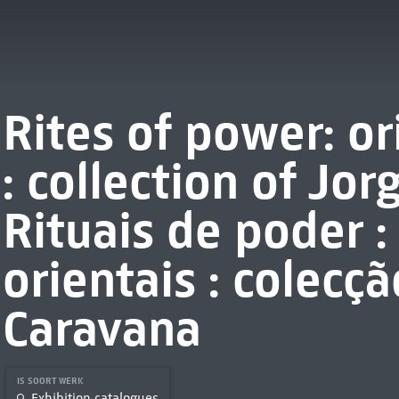
Rites of power: o
: collection of Jo
Rituais de poder 
orientais : colecç
Caravana
IS SOORT WERK
Exhibition catalogues