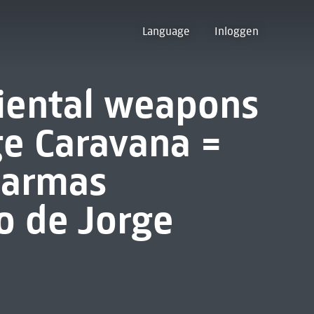
Language
Inloggen
riental weapons
rge Caravana =
: armas
ão de Jorge