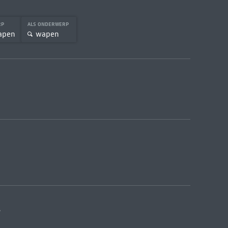
RP
ALS ONDERWERP
apen
wapen
3