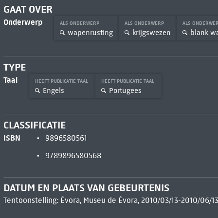
GAAT OVER
Onderwerp
ALS ONDERWERP
ALS ONDERWERP
ALS ONDERWE
wapenrusting
krijgswezen
blank w
TYPE
Taal
HEEFT PUBLICATIE TAAL
HEEFT PUBLICATIE TAAL
Engels
Portugees
CLASSIFICATIE
ISBN
9896580561
9789896580568
DATUM EN PLAATS VAN GEBEURTENIS
Tentoonstelling: Évora, Museu de Évora, 2010/03/13-2010/06/1