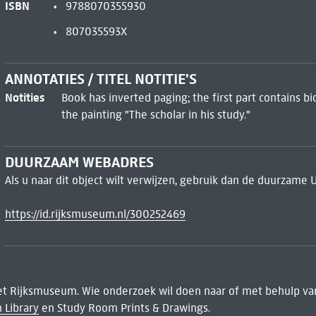
ISBN
9788070355930
807035593X
ANNOTATIES / TITEL NOTITIE'S
Notities
Book has inverted paging; the first part contains b
the painting "The scholar in his study."
DUURZAAM WEBADRES
Als u naar dit object wilt verwijzen, gebruik dan de duurzame 
https://id.rijksmuseum.nl/300252469
het Rijksmuseum. Wie onderzoek wil doen naar of met behulp van
 Library
en Study Room Prints & Drawings.