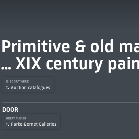
Primitive & old m
... XIX century pai
IS SOORT WERK
Auction catalogues
DOOR
HEEFT MAKER
Parke-Bernet Galleries