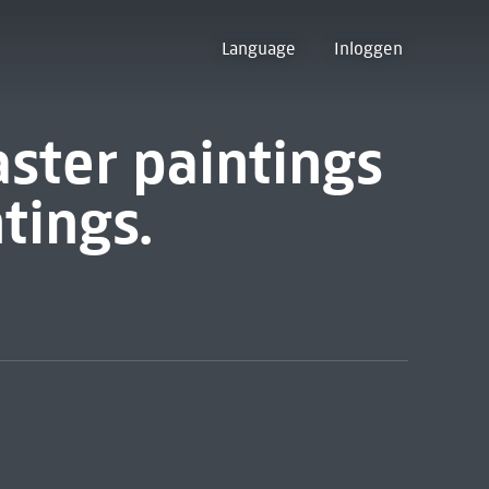
Language
Inloggen
aster paintings
ntings.