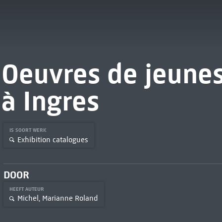
Oeuvres de jeune
à Ingres
IS SOORT WERK
Exhibition catalogues
DOOR
HEEFT AUTEUR
Michel, Marianne Roland