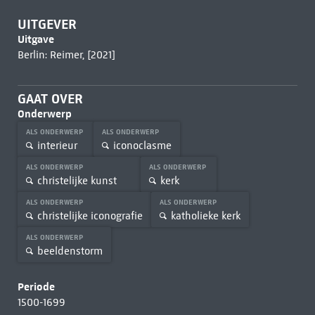
UITGEVER
Uitgave
Berlin: Reimer, [2021]
GAAT OVER
Onderwerp
ALS ONDERWERP
ALS ONDERWERP
interieur
iconoclasme
ALS ONDERWERP
ALS ONDERWERP
christelijke kunst
kerk
ALS ONDERWERP
ALS ONDERWERP
christelijke iconografie
katholieke kerk
ALS ONDERWERP
beeldenstorm
Periode
1500-1699