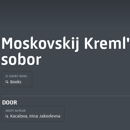
Moskovskij Kreml'
sobor
IS SOORT WERK
Books
DOOR
HEEFT AUTEUR
Kacalova, Irina Jakovlevna