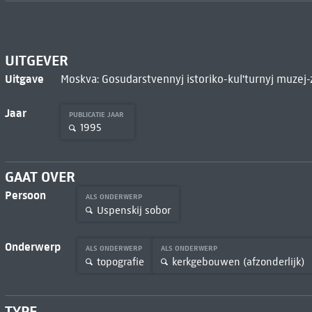
UITGEVER
Uitgave
Moskva: Gosudarstvennyj istoriko-kul'turnyj muzej-
Jaar
PUBLICATIE JAAR
1995
GAAT OVER
Persoon
ALS ONDERWERP
Uspenskij sobor
Onderwerp
ALS ONDERWERP
ALS ONDERWERP
topografie
kerkgebouwen (afzonderlijk)
TYPE