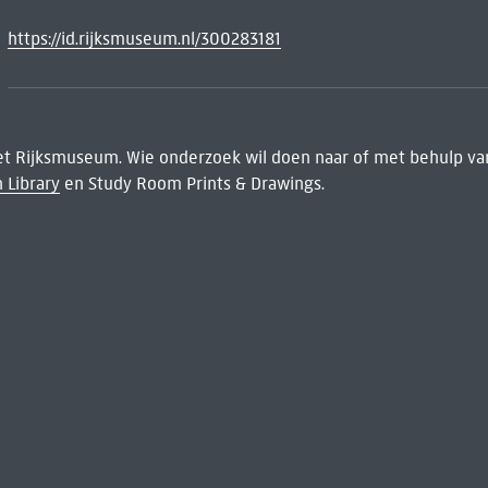
https://id.rijksmuseum.nl/300283181
het Rijksmuseum. Wie onderzoek wil doen naar of met behulp van
 Library
en Study Room Prints & Drawings.