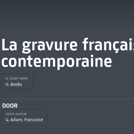
La gravure frança
contemporaine
IS SOORT WERK
Books
DOOR
HEEFT AUTEUR
Adam, Françoise