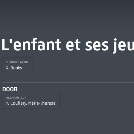
L'enfant et ses je
IS SOORT WERK
Books
DOOR
HEEFT AUTEUR
Coullery, Marie-Thérèse