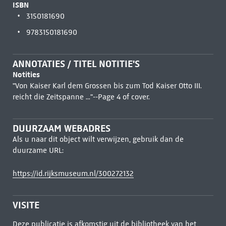
ISBN
3150181690
9783150181690
ANNOTATIES / TITEL NOTITIE'S
Notities
"Von Kaiser Karl dem Grossen bis zum Tod Kaiser Otto III.
reicht die Zeitspanne ..."--Page 4 of cover.
DUURZAAM WEBADRES
Als u naar dit object wilt verwijzen, gebruik dan de
duurzame URL:
https://id.rijksmuseum.nl/300272132
VISITE
Deze publicatie is afkomstig uit de bibliotheek van het