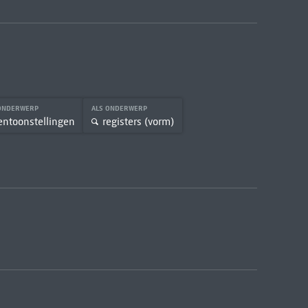
 ONDERWERP
ALS ONDERWERP
entoonstellingen
registers (vorm)