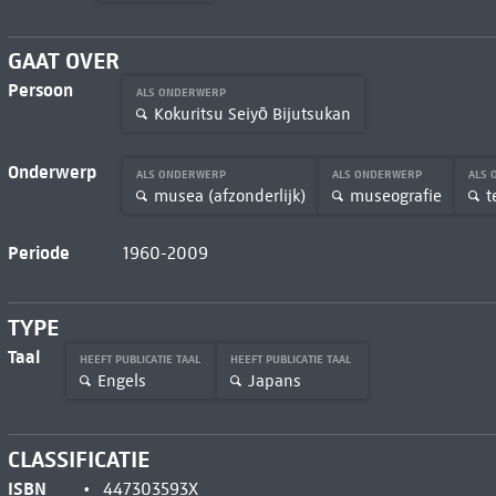
GAAT OVER
Persoon
ALS ONDERWERP
Kokuritsu Seiyō Bijutsukan
Onderwerp
ALS ONDERWERP
ALS ONDERWERP
ALS
musea (afzonderlijk)
museografie
t
Periode
1960-2009
TYPE
Taal
HEEFT PUBLICATIE TAAL
HEEFT PUBLICATIE TAAL
Engels
Japans
CLASSIFICATIE
ISBN
447303593X