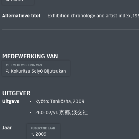
Alternatieve titel
Exhibition chronology and artist index, 1
MEDEWERKING VAN
MET MEDEWERKING VAN
Kokuritsu Seiyō Bijutsukan
UITGEVER
Uitgave
Kyōto: Tankōsha, 2009
260-02/$1: 京都, 淡交社
Jaar
PUBLICATIE JAAR
2009