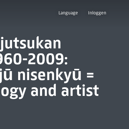
Language
Inloggen
ijutsukan
1960-2009:
ū nisenkyū =
ogy and artist