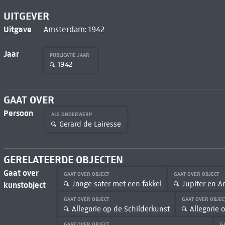
UITGEVER
Uitgave
Amsterdam: 1942
Jaar
PUBLICATIE JAAR
1942
GAAT OVER
Persoon
ALS ONDERWERP
Gerard de Lairesse
GERELATEERDE OBJECTEN
Gaat over
GAAT OVER OBJECT
GAAT OVER OBJECT
Jonge sater met een fakkel
Jupiter en A
kunstobject
GAAT OVER OBJECT
GAAT OVER OBJE
Allegorie op de Schilderkunst
Allegorie 
GAAT OVER OBJECT
G