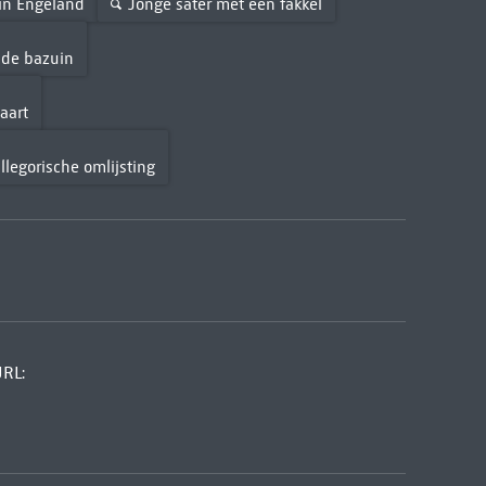
 in Engeland
Jonge sater met een fakkel
 de bazuin
aart
llegorische omlijsting
URL: