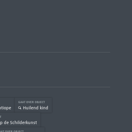
GAAT OVER OBJECT
ntiope
Huilend kind
CT
op de Schilderkunst
AAT OVER OBJECT