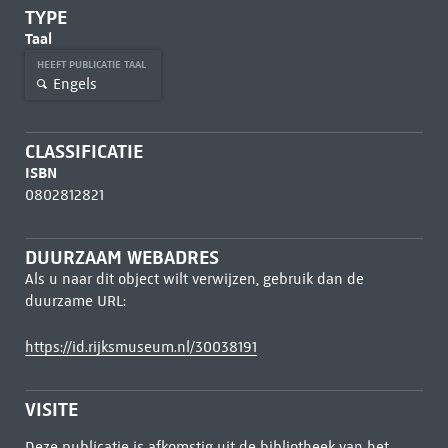
TYPE
Taal
HEEFT PUBLICATIE TAAL
Engels
CLASSIFICATIE
ISBN
0802812821
DUURZAAM WEBADRES
Als u naar dit object wilt verwijzen, gebruik dan de
duurzame URL:
https://id.rijksmuseum.nl/30038191
VISITE
Deze publicatie is afkomstig uit de bibliotheek van het