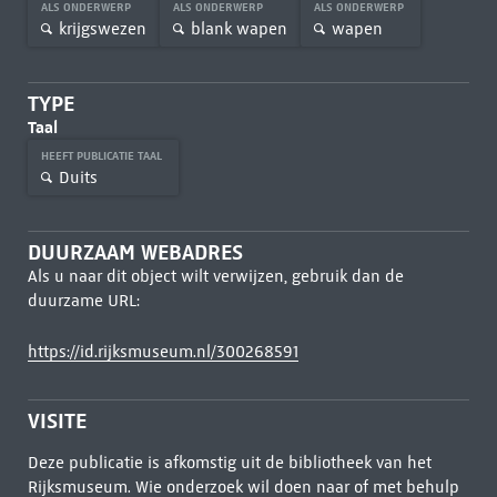
ALS ONDERWERP
ALS ONDERWERP
ALS ONDERWERP
krijgswezen
blank wapen
wapen
TYPE
Taal
HEEFT PUBLICATIE TAAL
Duits
DUURZAAM WEBADRES
Als u naar dit object wilt verwijzen, gebruik dan de
duurzame URL:
https://id.rijksmuseum.nl/300268591
VISITE
Deze publicatie is afkomstig uit de bibliotheek van het
Rijksmuseum. Wie onderzoek wil doen naar of met behulp