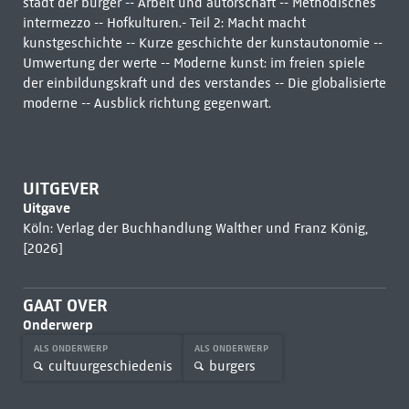
stadt der bürger -- Arbeit und autorschaft -- Methodisches
intermezzo -- Hofkulturen.- Teil 2: Macht macht
kunstgeschichte -- Kurze geschichte der kunstautonomie --
Umwertung der werte -- Moderne kunst: im freien spiele
der einbildungskraft und des verstandes -- Die globalisierte
moderne -- Ausblick richtung gegenwart.
UITGEVER
Uitgave
Köln: Verlag der Buchhandlung Walther und Franz König,
[2026]
GAAT OVER
Onderwerp
ALS ONDERWERP
ALS ONDERWERP
cultuurgeschiedenis
burgers