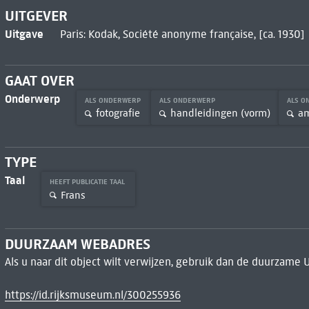
UITGEVER
Uitgave
Paris: Kodak, Société anonyme française, [ca. 1930]
GAAT OVER
Onderwerp
ALS ONDERWERP
ALS ONDERWERP
ALS 
fotografie
handleidingen (vorm)
am
TYPE
Taal
HEEFT PUBLICATIE TAAL
Frans
DUURZAAM WEBADRES
Als u naar dit object wilt verwijzen, gebruik dan de duurzame 
https://id.rijksmuseum.nl/300255936