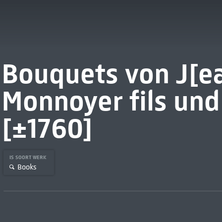
Bouquets von J[e
Monnoyer fils und
[±1760]
IS SOORT WERK
Books