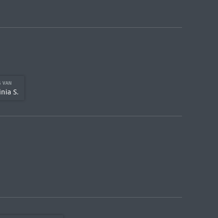
G VAN
inia S.