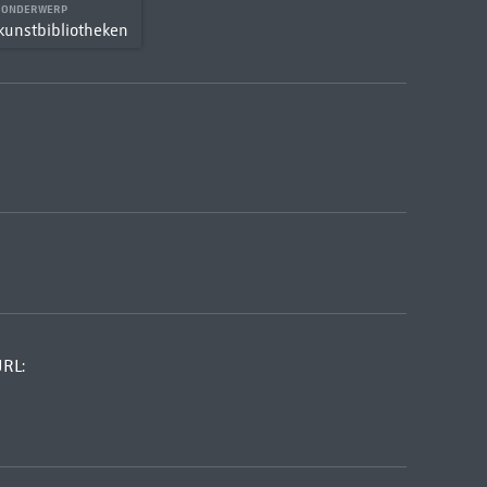
S ONDERWERP
kunstbibliotheken
URL: