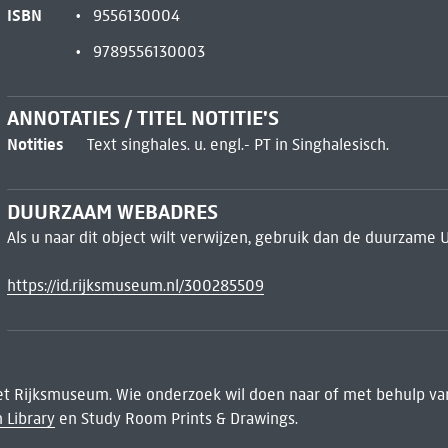
ISBN
9556130004
9789556130003
ANNOTATIES / TITEL NOTITIE'S
Notities
Text singhales. u. engl.- PT in Singhalesisch.
DUURZAAM WEBADRES
Als u naar dit object wilt verwijzen, gebruik dan de duurzame 
https://id.rijksmuseum.nl/300285509
het Rijksmuseum. Wie onderzoek wil doen naar of met behulp van
 Library
en Study Room Prints & Drawings.