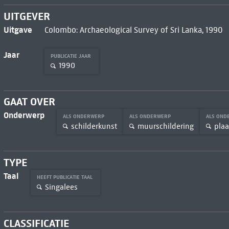
UITGEVER
Uitgave
Colombo: Archaeological Survey of Sri Lanka, 1990
Jaar
PUBLICATIE JAAR
1990
GAAT OVER
Onderwerp
ALS ONDERWERP
ALS ONDERWERP
ALS ON
schilderkunst
muurschildering
plaa
TYPE
Taal
HEEFT PUBLICATIE TAAL
Singalees
CLASSIFICATIE