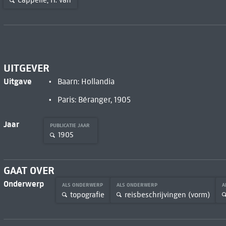
Cappelle, H. van
UITGEVER
Uitgave
Baarn: Hollandia
Paris: Béranger, 1905
Jaar
PUBLICATIE JAAR
1905
GAAT OVER
Onderwerp
ALS ONDERWERP
ALS ONDERWERP
A
topografie
reisbeschrijvingen (vorm)