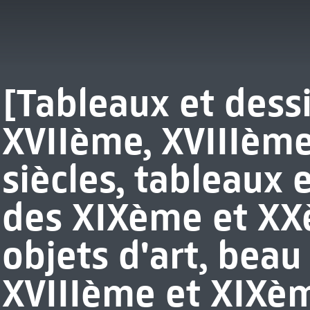
[Tableaux et dess
XVIIème, XVIIIèm
siècles, tableaux 
des XIXème et XXè
objets d'art, beau
XVIIIème et XIXèm