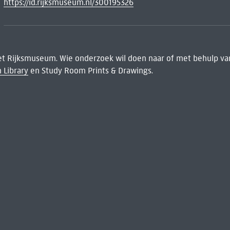
https://id.rijksmuseum.nl/300195326
het Rijksmuseum. Wie onderzoek wil doen naar of met behulp van
 Library
en Study Room Prints & Drawings.