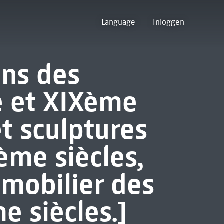
Language
Inloggen
ins des
e et XIXème
et sculptures
me siècles,
 mobilier des
e siècles.]