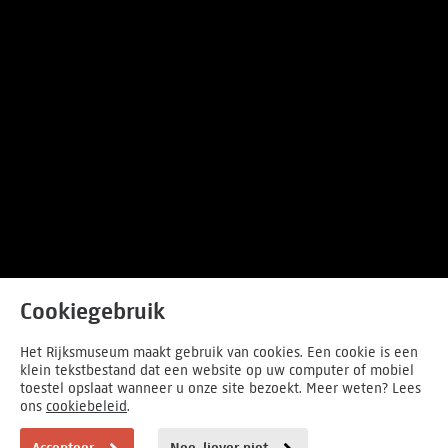
Cookiegebruik
Het Rijksmuseum maakt gebruik van cookies. Een cookie is een
klein tekstbestand dat een website op uw computer of mobiel
toestel opslaat wanneer u onze site bezoekt. Meer weten? Lees
ons
cookiebeleid
.