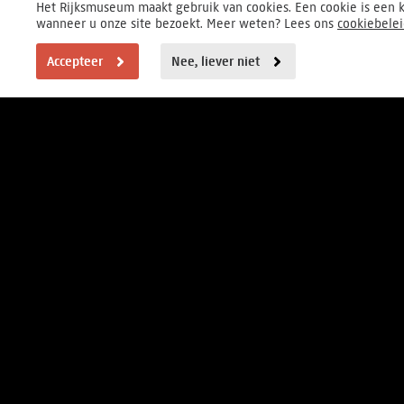
Het Rijksmuseum maakt gebruik van cookies. Een cookie is een k
wanneer u onze site bezoekt. Meer weten? Lees ons
cookiebele
Accepteer
Nee, liever niet
BEZOEKERSINFORMATIE
Elke dag van 9-17 uur
Museumstraat 1, Amsterdam
FOUNDER
HOOFDPARTNER