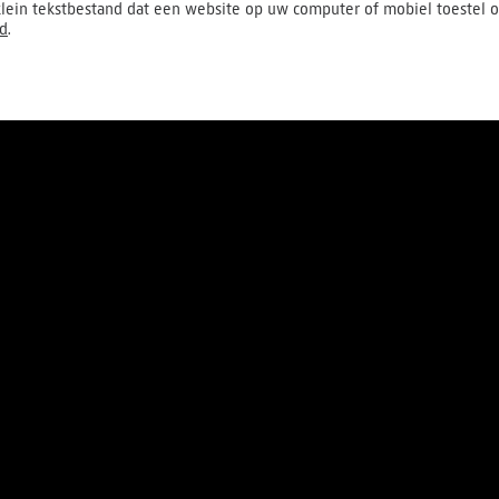
lein tekstbestand dat een website op uw computer of mobiel toestel o
id
.
Over ons
Pers
Werken bij
Contact
S
Algemene voorwaarden
Pri