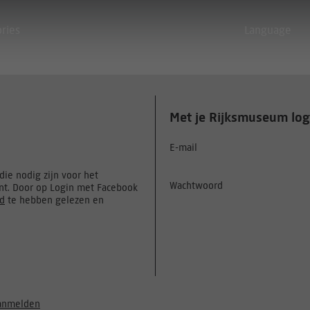
ories
Language
Met je Rijksmuseum log
E-mail
ie nodig zijn voor het
Wachtwoord
t. Door op Login met Facebook
id
te hebben gelezen en
anmelden