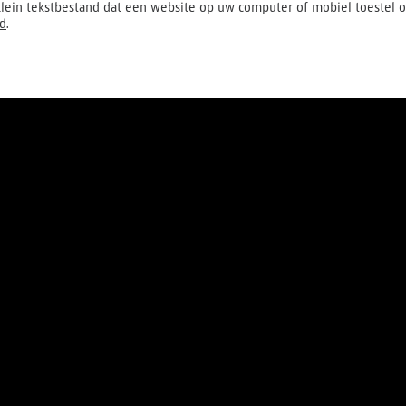
lein tekstbestand dat een website op uw computer of mobiel toestel o
id
.
Over ons
Pers
Werken bij
Contact
S
Algemene voorwaarden
Pri