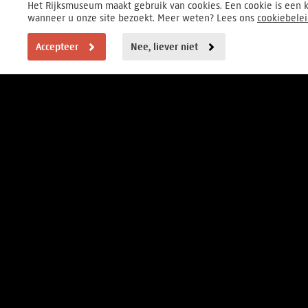
Het Rijksmuseum maakt gebruik van cookies. Een cookie is een k
wanneer u onze site bezoekt. Meer weten? Lees ons
cookiebele
Accepteer
Nee, liever niet
BEZOEKERSINFORMATIE
Elke dag van 9-17 uur
Museumstraat 1, Amsterdam
FOUNDER
HOOFDPARTNER