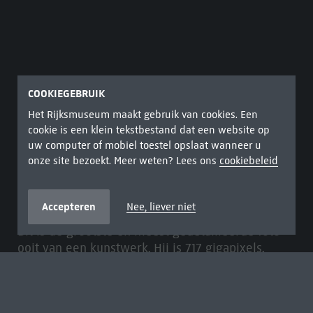
COOKIEGEBRUIK
Het Rijksmuseum maakt gebruik van cookies. Een
cookie is een klein tekstbestand dat een website op
uw computer of mobiel toestel opslaat wanneer u
ULTRA HOGE RESOLUTIE FOTO
onze site bezoekt. Meer weten? Lees ons
cookiebeleid
Uit de serie
Operatie Nachtwacht
Nachtwacht, Schutters van wijk II onder leiding van
kapitein Frans Banninck Cocq, Rembrandt van Rijn, 1642
Accepteren
Nee, liever niet
Dit is de grootste en meest gedetailleerde foto
ooit van een kunstwerk. Hij is 717 gigapixels,
oftewel 717.000.000.000 pixels, groot.
De afstand tussen twee pixels is 5 micrometer
(0,005 millimeter), wat betekent dat één pixel