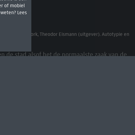
r of mobiel
r weten? Lees
d Park, New York, Theodor Eismann (uitgever). Autotypie en
en de stad alsof het de normaalste zaak van de
t fantasierijke voorstellingen waren aan het
.
e tentoonstelling
FAKE!: Vroege fotocollages en
m 25 mei 2026.