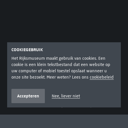
COOKIEGEBRUIK
Het Rijksmuseum maakt gebruik van cookies. Een
cookie is een klein tekstbestand dat een website op
uw computer of mobiel toestel opslaat wanneer u
onze site bezoekt. Meer weten? Lees ons
cookiebeleid
POPPENHUIS VAN PETRONELLA OORTMAN
Uit de serie
Honderd Meesterwerken
Accepteren
Nee, liever niet
Poppenhuis van Petronella Oortman Amsterdam, ca. 1686–
1710, kast van eikenhout, belijmd met schildpad en tin
Dit poppenhuis kostte evenveel als een pand op
de Herengracht. Het is gemaakt van de duurste