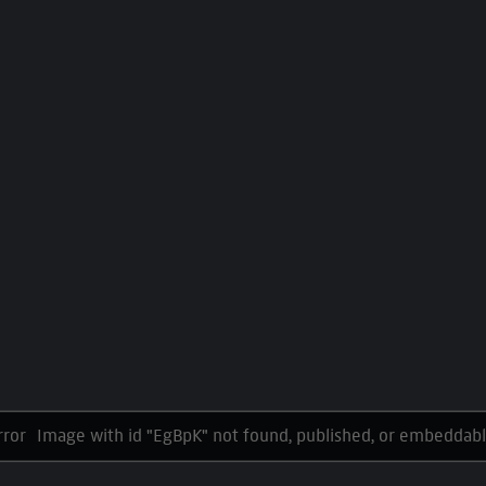
Image with id "EgBpK" not found, published, or embeddabl
rror