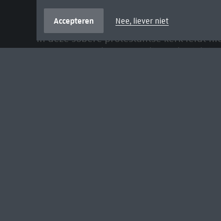
Uit de serie
Honderd Meesterwerken
Interieur van de Sint-Odulphuskerk in Assendelft Pie
Accepteren
Nee, liever niet
In deze sobere protestantse kerk leidt ni
Pieter Saenredam specialiseerde zich in 
bouwkundige details.