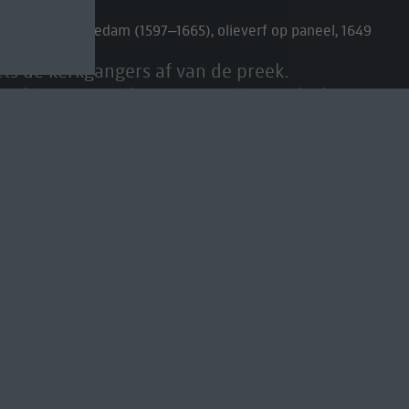
ter Jansz Saenredam (1597–1665), olieverf op paneel, 1649
ets de kerkgangers af van de preek.
architectuur. Kijk mee naar zijn aandacht voor