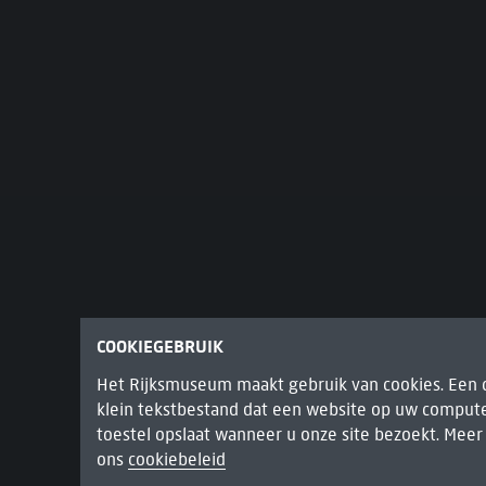
COOKIEGEBRUIK
Het Rijksmuseum maakt gebruik van cookies. Een c
klein tekstbestand dat een website op uw compute
toestel opslaat wanneer u onze site bezoekt. Mee
INTERIEUR VAN DE SINT-ODOLPHUSKERK
ons
cookiebeleid