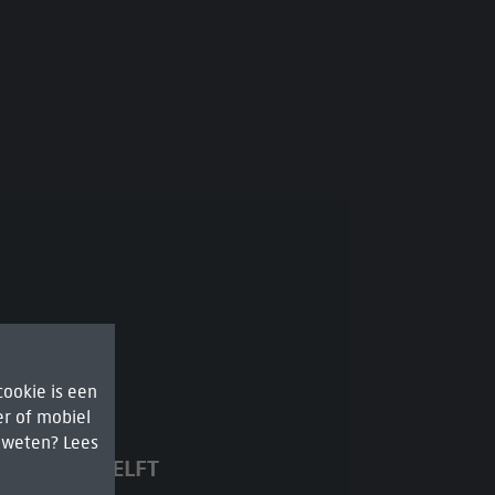
ookie is een
r of mobiel
r weten? Lees
 IN ASSENDELFT