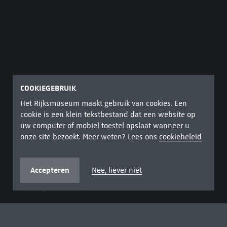
COOKIEGEBRUIK
Het Rijksmuseum maakt gebruik van cookies. Een
cookie is een klein tekstbestand dat een website op
uw computer of mobiel toestel opslaat wanneer u
onze site bezoekt. Meer weten? Lees ons
cookiebeleid
GEZICHT OP OLINDA, BRAZILIË
Uit de serie
Honderd Meesterwerken
Accepteren
Nee, liever niet
Gezicht op Olinda, Brazilië Frans Jansz Post (1612-1680),
olieverf op doek, 1662
Miereneters, luiaards, apen. Frans Post keek zijn
ogen uit toen hij in 1637 in Brazilië was.