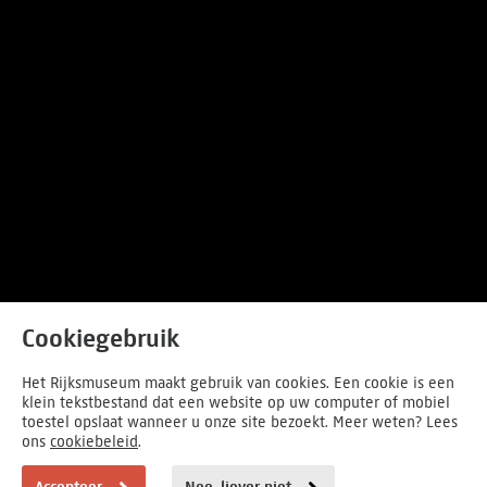
Cookiegebruik
Het Rijksmuseum maakt gebruik van cookies. Een cookie is een
klein tekstbestand dat een website op uw computer of mobiel
toestel opslaat wanneer u onze site bezoekt. Meer weten? Lees
ons
cookiebeleid
.