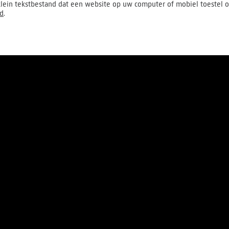
lein tekstbestand dat een website op uw computer of mobiel toestel o
id
.
Over ons
Pers
Werken bij
Contact
S
Algemene voorwaarden
Pri