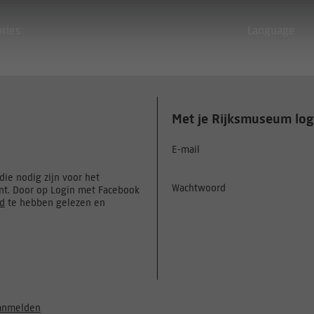
ories
Language
Met je Rijksmuseum log
E-mail
ie nodig zijn voor het
Wachtwoord
t. Door op Login met Facebook
id
te hebben gelezen en
anmelden