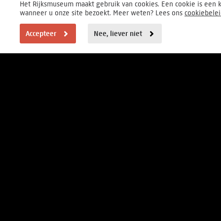
Het Rijksmuseum maakt gebruik van cookies. Een cookie is een k
wanneer u onze site bezoekt. Meer weten? Lees ons
cookiebele
Accepteer
Nee, liever niet
BEZOEKERSINFORMATIE
Elke dag van 9-17 uur
Museumstraat 1, Amsterdam
FOUNDER
HOOFDPARTNER