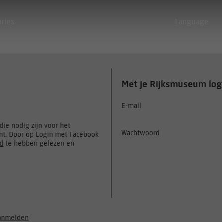
ories
Language
Met je Rijksmuseum log
E-mail
ie nodig zijn voor het
Wachtwoord
t. Door op Login met Facebook
id
te hebben gelezen en
anmelden