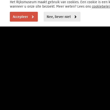
Het Rijksmuseum maakt gebruik van cookies. Een cookie is een k
wanneer u onze site bezoekt. Meer weten? Lees ons
cookiebele
Accepteer
Nee, liever niet
BEZOEKERSINFORMATIE
Elke dag van 9-17 uur
Museumstraat 1, Amsterdam
FOUNDER
HOOFDPARTNER