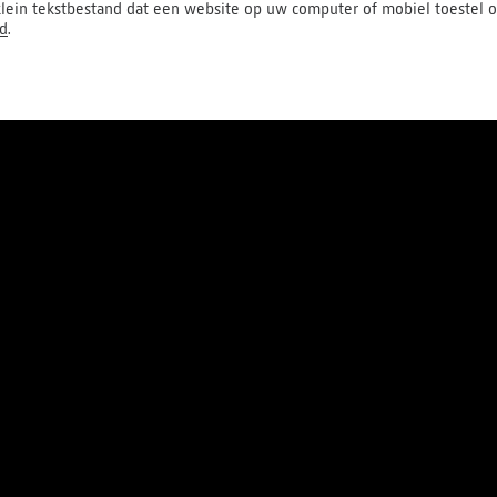
lein tekstbestand dat een website op uw computer of mobiel toestel o
id
.
Over ons
Pers
Werken bij
Contact
S
Algemene voorwaarden
Pri