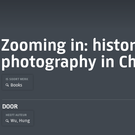
Zooming in: histor
photography in C
IS SOORT WERK
Books
DOOR
HEEFT AUTEUR
Wu, Hung