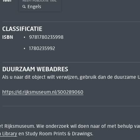
HEEFT PUBLICATIE TAAL
Engels
CLASSIFICATIE
ISBN
9781780235998
1780235992
DUURZAAM WEBADRES
Als u naar dit object wilt verwijzen, gebruik dan de duurzame 
https://id.rijksmuseum.nl/300289060
het Rijksmuseum. Wie onderzoek wil doen naar of met behulp van
 Library
en Study Room Prints & Drawings.