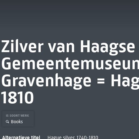
Zilver van Haags
Gemeentemuseum 
Gravenhage = Hagu
1810
IS SOORT WERK
Books
Alternatieve titel
Hague silver, 1740-1810