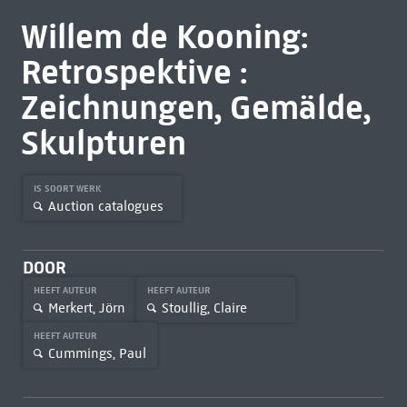
Willem de Kooning:
Retrospektive :
Zeichnungen, Gemälde,
Skulpturen
IS SOORT WERK
Auction catalogues
DOOR
HEEFT AUTEUR
HEEFT AUTEUR
Merkert, Jörn
Stoullig, Claire
HEEFT AUTEUR
Cummings, Paul