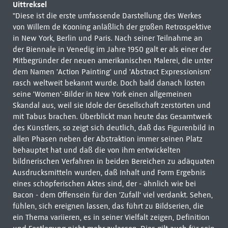
Uittreksel
"Diese ist die erste umfassende Darstellung des Werkes
von Willem de Kooning anläßlich der großen Retrospektive
in New York, Berlin und Paris. Nach seiner Teilnahme an
der Biennale in Venedig im Jahre 1950 galt er als einer der
Mitbegründer der neuen amerikanischen Malerei, die unter
dem Namen 'Action Painting' und 'Abstract Expressionism'
rasch weltweit bekannt wurde. Doch bald danach lösten
seine 'Women'-Bilder in New York einen allgemeinen
Skandal aus, weil sie Idole der Gesellschaft zerstörten und
mit Tabus brachen. Überblickt man heute das Gesamtwerk
des Künstlers, so zeigt sich deutlich, daß das Figurenbild in
allen Phasen neben der Abstraktion immer seinen Platz
behauptet hat und daß die von ihm entwickelten
bildnerischen Verfahren in beiden Bereichen zu adäquaten
Ausdrucksmitteln wurden, daß Inhalt und Form Ergebnis
eines schöpferischen Aktes sind, der - ähnlich wie bei
Bacon - dem Offensein für den 'Zufall' viel verdankt. Sehen,
fühlen, sich ereignen lassen, das führt zu Bildserien, die
ein Thema variieren, es in seiner Vielfalt zeigen, Definition