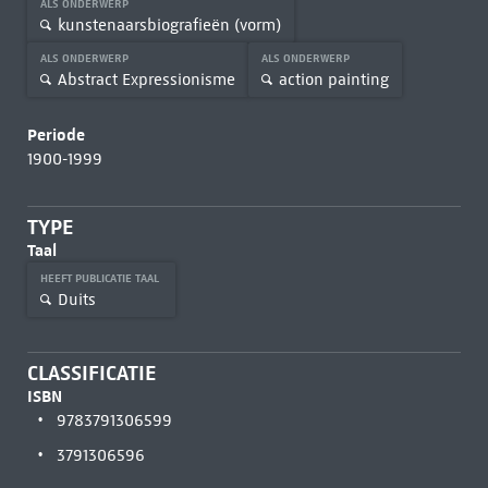
ALS ONDERWERP
kunstenaarsbiografieën (vorm)
ALS ONDERWERP
ALS ONDERWERP
Abstract Expressionisme
action painting
Periode
1900-1999
TYPE
Taal
HEEFT PUBLICATIE TAAL
Duits
CLASSIFICATIE
ISBN
9783791306599
3791306596