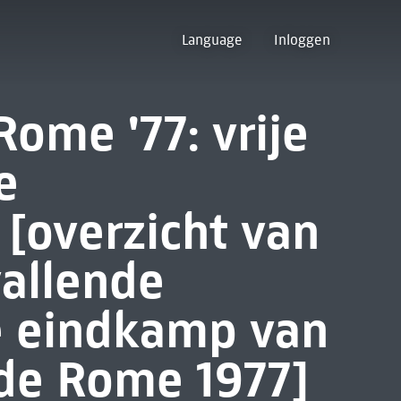
Language
Inloggen
Rome '77: vrije
e
[overzicht van
allende
e eindkamp van
 de Rome 1977]