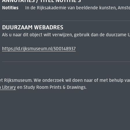
ANNOTATIES / TITEL NOTITIE'S
Notities
In de Rijksakademie van beeldende kunsten, Amst
DUURZAAM WEBADRES
Als u naar dit object wilt verwijzen, gebruik dan de duurzame 
https://id.rijksmuseum.nl/300148937
het Rijksmuseum. Wie onderzoek wil doen naar of met behulp van
 Library
en Study Room Prints & Drawings.