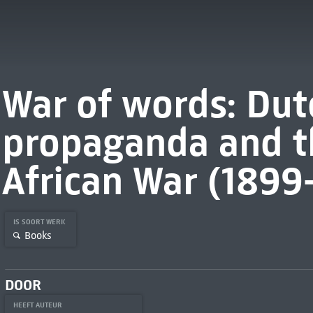
War of words: Dut
propaganda and t
African War (1899
IS SOORT WERK
Books
DOOR
HEEFT AUTEUR