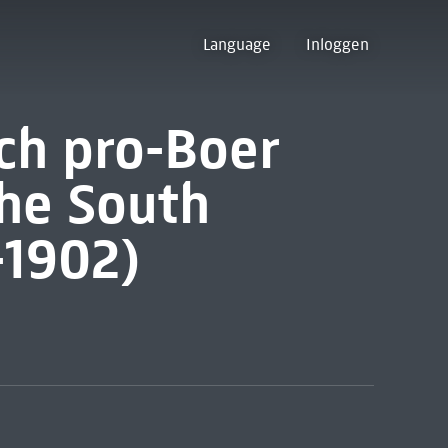
Language
Inloggen
ch pro-Boer
he South
-1902)