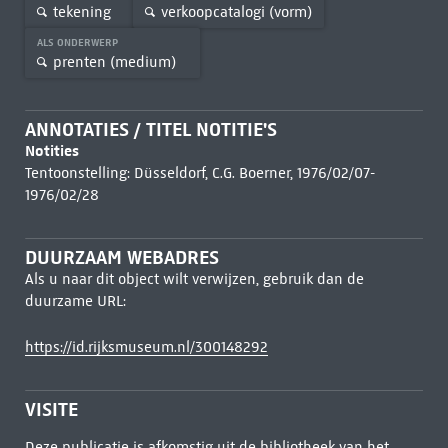
tekening
verkoopcatalogi (vorm)
ALS ONDERWERP
prenten (medium)
ANNOTATIES / TITEL NOTITIE'S
Notities
Tentoonstelling: Düsseldorf, C.G. Boerner, 1976/02/07-
1976/02/28
DUURZAAM WEBADRES
Als u naar dit object wilt verwijzen, gebruik dan de
duurzame URL:
https://id.rijksmuseum.nl/300148292
VISITE
Deze publicatie is afkomstig uit de bibliotheek van het