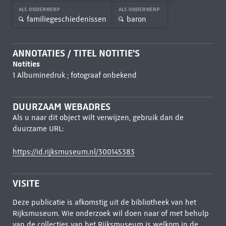
ALS ONDERWERP
ALS ONDERWERP
familiegeschiedenissen
baron
ANNOTATIES / TITEL NOTITIE'S
Notities
1 Albuminedruk ; fotograaf onbekend
DUURZAAM WEBADRES
Als u naar dit object wilt verwijzen, gebruik dan de
duurzame URL:
https://id.rijksmuseum.nl/300145383
VISITE
Deze publicatie is afkomstig uit de bibliotheek van het
Rijksmuseum. Wie onderzoek wil doen naar of met behulp
van de collecties van het Rijksmuseum is welkom in de