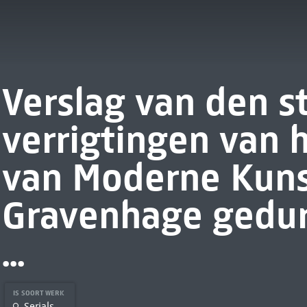
Verslag van den s
verrigtingen van
van Moderne Kunst
Gravenhage gedur
...
IS SOORT WERK
Serials