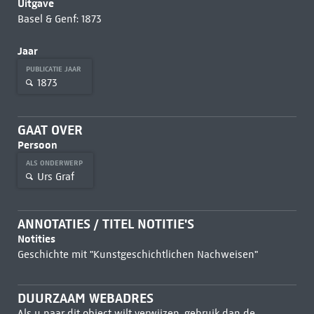
Uitgave
Basel & Genf: 1873
Jaar
PUBLICATIE JAAR
1873
GAAT OVER
Persoon
ALS ONDERWERP
Urs Graf
ANNOTATIES / TITEL NOTITIE'S
Notities
Geschichte mit "Kunstgeschichtlichen Nachweisen"
DUURZAAM WEBADRES
Als u naar dit object wilt verwijzen, gebruik dan de