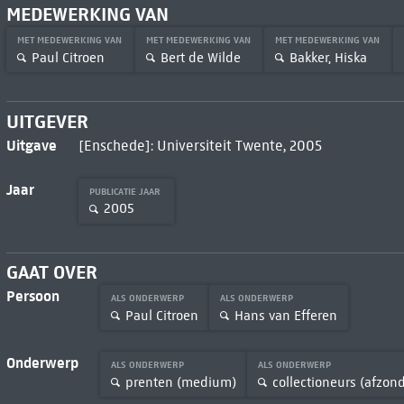
MEDEWERKING VAN
MET MEDEWERKING VAN
MET MEDEWERKING VAN
MET MEDEWERKING VAN
Paul Citroen
Bert de Wilde
Bakker, Hiska
UITGEVER
Uitgave
[Enschede]: Universiteit Twente, 2005
Jaar
PUBLICATIE JAAR
2005
GAAT OVER
Persoon
ALS ONDERWERP
ALS ONDERWERP
Paul Citroen
Hans van Efferen
Onderwerp
ALS ONDERWERP
ALS ONDERWERP
prenten (medium)
collectioneurs (afzond