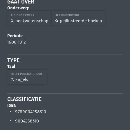
GAAT OVER
Onderwerp
ALS ONDERWERP
ALS ONDERWERP
boekwetenschap
geïllustreerde boeken
Periode
1600-1912
TYPE
Taal
HEEFT PUBLICATIE TAAL
Engels
CLASSIFICATIE
ISBN
9789004258310
9004258310