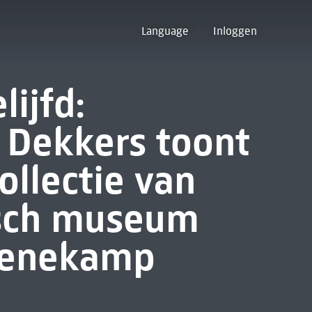
Language
Inloggen
lijfd:
 Dekkers toont
ollectie van
isch museum
 Denekamp