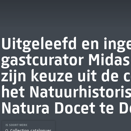
Uitgeleefd en inge
gastcurator Midas
zijn keuze uit de c
het Natuurhistor
Natura Docet te
IS SOORT WERK
Collection catalogues