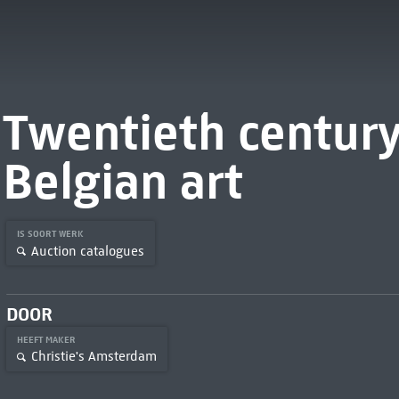
Twentieth century 
Belgian art
IS SOORT WERK
Auction catalogues
DOOR
HEEFT MAKER
Christie's Amsterdam