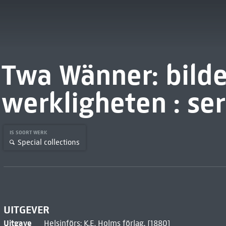
Twa Wänner: bilde
werkligheten : ser
IS SOORT WERK
Special collections
UITGEVER
Uitgave
Helsinförs: K.E. Holms förlag, [1880]